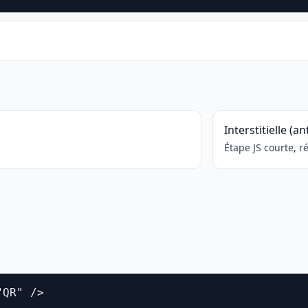
Interstitielle (an
Étape JS courte, 
"QR" />