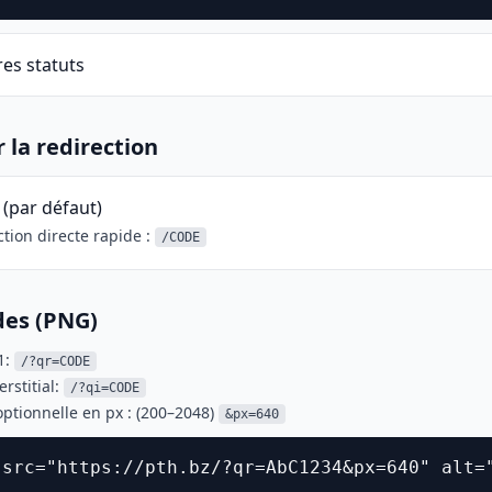
res statuts
r la redirection
 (par défaut)
tion directe rapide :
/CODE
des (PNG)
1:
/?qr=CODE
erstitial:
/?qi=CODE
 optionnelle en px : (200–2048)
&px=640
 src="https://pth.bz/?qr=AbC1234&px=640" alt=