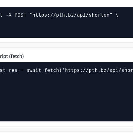
l -X POST "https://pth.bz/api/shorten" \

                                             
                                            
ript (fetch)
st res = await fetch('https://pth.bz/api/shor
                                             
                                             
                                             
                                             
                                             
                                            