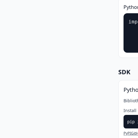
Pytho
imp
   
   
SDK
Pyth
Bibliot
Install
pip 
PyPI
Git