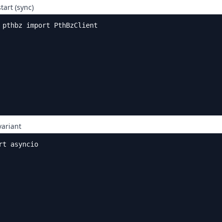
tart (sync)
 pthbz import PthBzClient

                                                        
                                                        
                                                        
                                                        
                                                        
                                                        
                                                        
variant
rt asyncio

                                                        
                                                         
                                                        
                                                        
                                                        