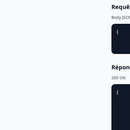
Requê
Body JSO
{

    
    
Répon
200 OK:
{

    
    
    
    
    