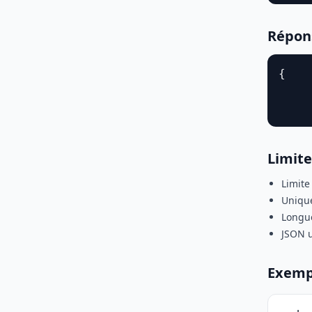
Répons
{

    
    
Limite
Limite 
Unique
Longue
JSON u
Exemp