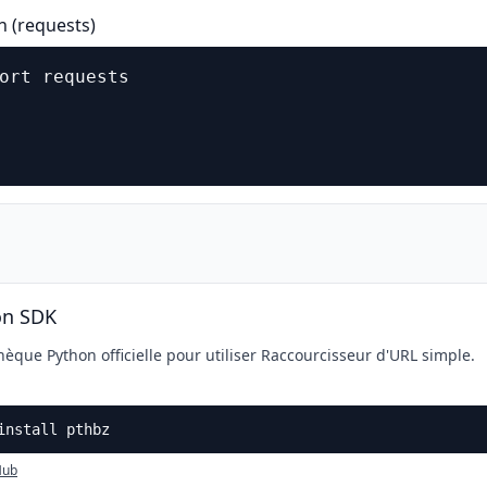
n (requests)
ort requests

                                             
                                            
on SDK
hèque Python officielle pour utiliser Raccourcisseur d'URL simple.
install pthbz
Hub