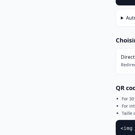
Aut
Choisi
Direct
Redirec
QR co
For 30
For int
Taille
<img