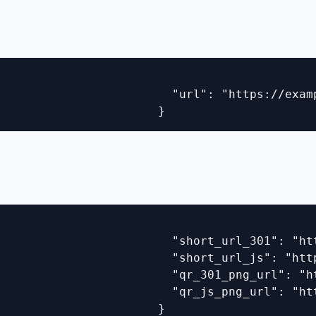
                         "url": "https://examp
                       }
                        "short_url_301": "htt
                        "short_url_js": "http
                        "qr_301_png_url": "ht
                        "qr_js_png_url": "htt
                       }