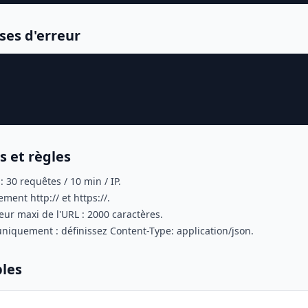
es d'erreur
                                              
                                             
s et règles
: 30 requêtes / 10 min / IP.
ment http:// et https://.
ur maxi de l'URL : 2000 caractères.
niquement : définissez Content-Type: application/json.
les