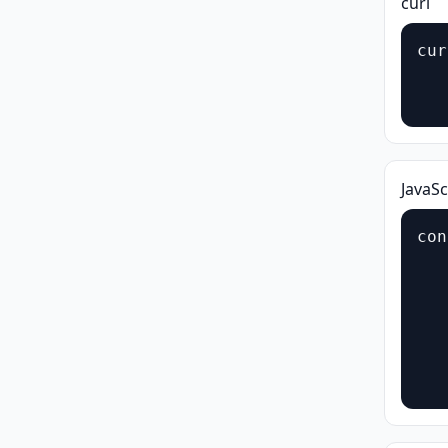
curl
cur
   
   
JavaSc
con
   
   
   
   
   
   