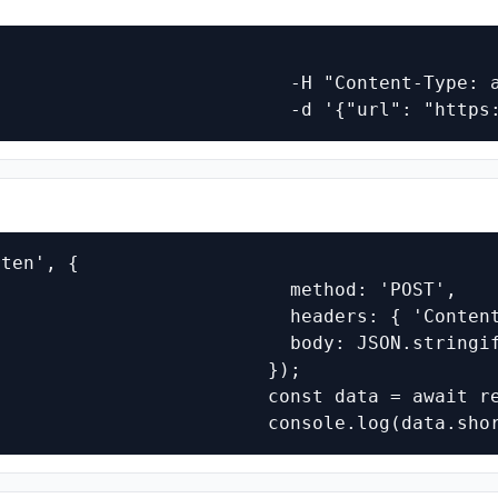
                          -H "Content-Type: a
                           -d '{"url": "https
ten', {

                          method: 'POST',

                          headers: { 'Content
                          body: JSON.stringif
                        });

                        const data = await re
                         console.log(data.sho