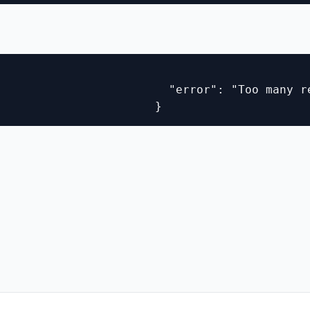
                        "error": "Too many re
                       }