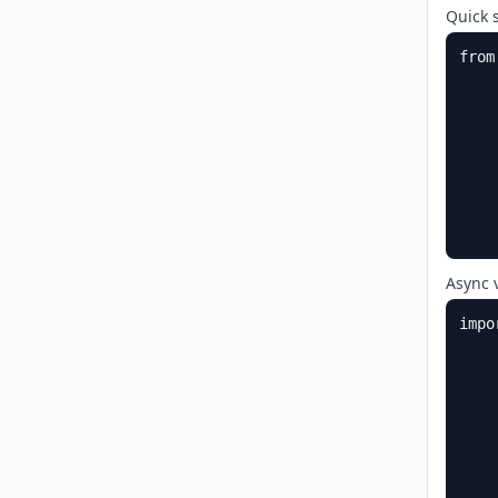
Quick s
from
    
    
    
    
    
    
    
Async 
impo
    
    
    
    
    